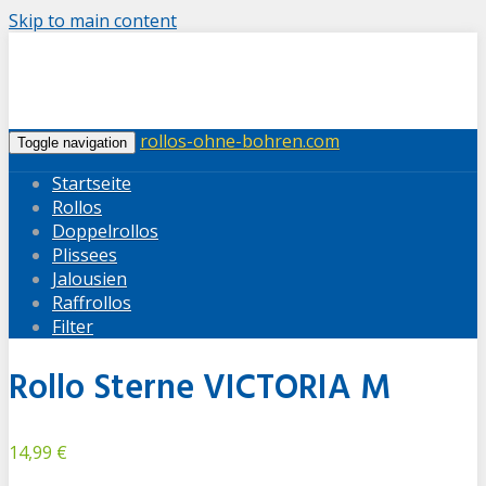
Skip to main content
rollos-ohne-bohren.com
Toggle navigation
Startseite
Rollos
Doppelrollos
Plissees
Jalousien
Raffrollos
Filter
Rollo Sterne VICTORIA M
14,99 €