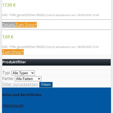
17,99 €
inkl. 19% gesetzlicher MwSt.
Zuletzt aktualisiert am: 08/08/2026 19:48
Details
Zum Shop*
7,69 €
inkl. 19% gesetzlicher MwSt.
Zuletzt aktualisiert am: 08/08/2026 19:47
Zum Shop*
Produktfilter
Typ:
Farbe:
Filter zurücksetzen
Filtern
Infos und Rechtliches
Impressum