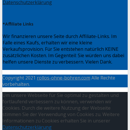
Datenschutzerklärung
*Affiliate Links
Wir finanzieren unsere Seite durch Affiliate-Links. Im
Falle eines Kaufs, erhalten wir eine kleine
Verkaufsprovision. Für Sie entstehen natürlich KEINE
zusätzlichen Kosten. Im Gegenteil: Sie würden uns dabei
helfen unsere Dienste zu verbessern. Vielen Dank.
Copyright 2021
rollos-ohne-bohren.com
Alle Rechte
vorbehalten.
Um unsere Webseite für Sie optimal zu gestalten und
fortlaufend verbessern zu können, verwenden wir
Cookies. Durch die weitere Nutzung der Webseite
stimmen Sie der Verwendung von Cookies zu. Weitere
Informationen zu Cookies erhalten Sie in unserer
Datenschutzerklärung