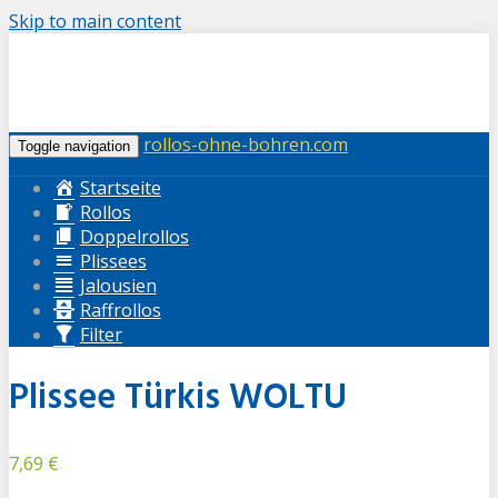
Skip to main content
rollos-ohne-bohren.com
Toggle navigation
Startseite
Rollos
Doppelrollos
Plissees
Jalousien
Raffrollos
Filter
Plissee Türkis WOLTU
7,69 €