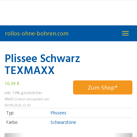
Skip
to
main
content
rollos-ohne-bohren.com
Toggl
navig
Plissee Schwarz
TEXMAXX
10,39 €
Zum Shop*
inkl. 19% gesetzlicher
MwSt.
Zuletzt aktualisiert am:
06/08/2026 22:42
Typ:
Plissees
Farbe:
Schwarztöne