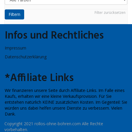
Filter zurücksetzen
Filtern
Infos und Rechtliches
Impressum
Datenschutzerklärung
*Affiliate Links
Wir finanzieren unsere Seite durch Affiliate-Links. Im Falle eines
Kaufs, erhalten wir eine kleine Verkaufsprovision. Für Sie
entstehen natürlich KEINE zusätzlichen Kosten. Im Gegenteil: Sie
würden uns dabei helfen unsere Dienste zu verbessern. Vielen
Dank.
Copyright 2021
rollos-ohne-bohren.com
Alle Rechte
vorbehalten.