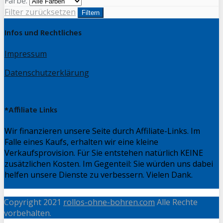
Farbe:
Filter zurücksetzen
Filtern
Infos und Rechtliches
Impressum
Datenschutzerklärung
*Affiliate Links
Wir finanzieren unsere Seite durch Affiliate-Links. Im
Falle eines Kaufs, erhalten wir eine kleine
Verkaufsprovision. Für Sie entstehen natürlich KEINE
zusätzlichen Kosten. Im Gegenteil: Sie würden uns dabei
helfen unsere Dienste zu verbessern. Vielen Dank.
Copyright 2021
rollos-ohne-bohren.com
Alle Rechte
vorbehalten.