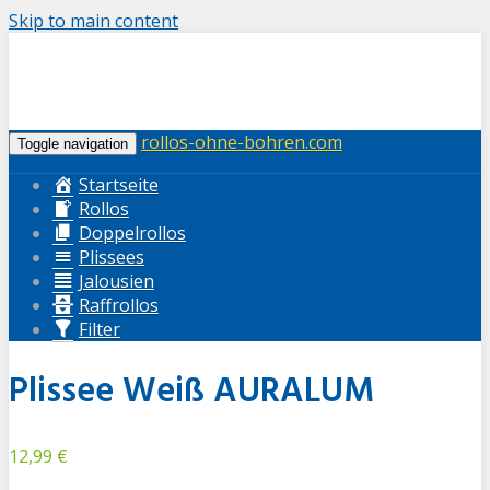
Skip to main content
rollos-ohne-bohren.com
Toggle navigation
Startseite
Rollos
Doppelrollos
Plissees
Jalousien
Raffrollos
Filter
Plissee Weiß AURALUM
12,99 €