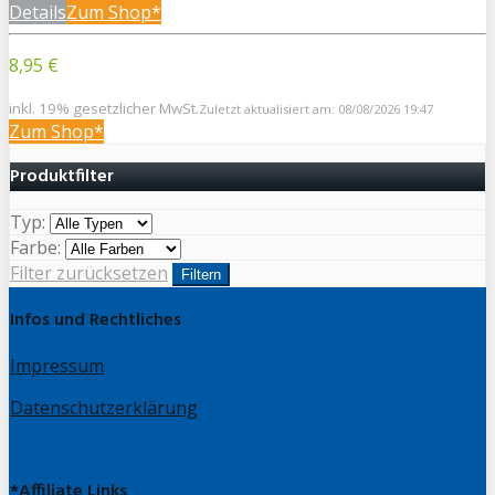
Details
Zum Shop*
8,95 €
inkl. 19% gesetzlicher MwSt.
Zuletzt aktualisiert am: 08/08/2026 19:47
Zum Shop*
Produktfilter
Typ:
Farbe:
Filter zurücksetzen
Filtern
Infos und Rechtliches
Impressum
Datenschutzerklärung
*Affiliate Links