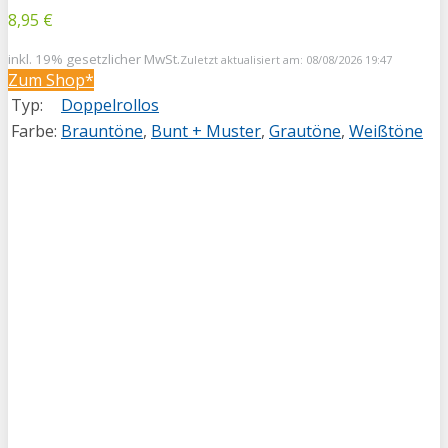
8,95 €
inkl. 19% gesetzlicher MwSt.
Zuletzt aktualisiert am: 08/08/2026 19:47
Zum Shop*
Typ:
Doppelrollos
Farbe:
Brauntöne
,
Bunt + Muster
,
Grautöne
,
Weißtöne